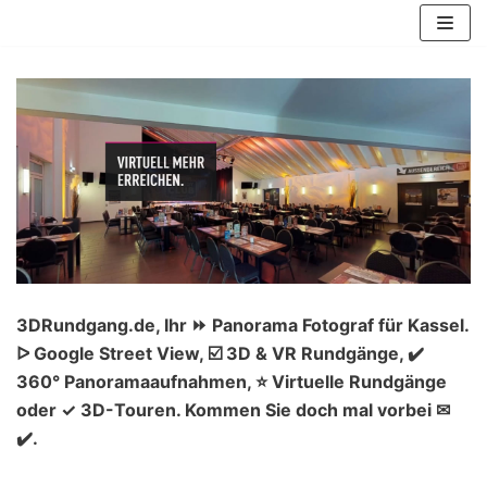
Zum
Inhalt
springen
3DRundgang.de, Ihr ⏩ Panorama Fotograf für Kassel.
ᐅ Google Street View, ☑️ 3D & VR Rundgänge, ✔️
360° Panoramaaufnahmen, ⭐ Virtuelle Rundgänge
oder ✓ 3D-Touren. Kommen Sie doch mal vorbei ✉
✔️.