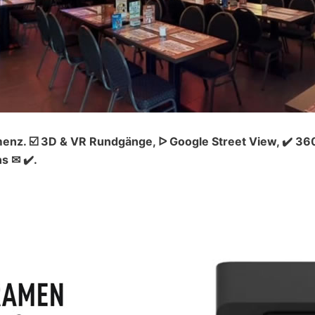
enz. ☑️ 3D & VR Rundgänge, ᐅ Google Street View, ✔️ 3
s ✉ ✔️.