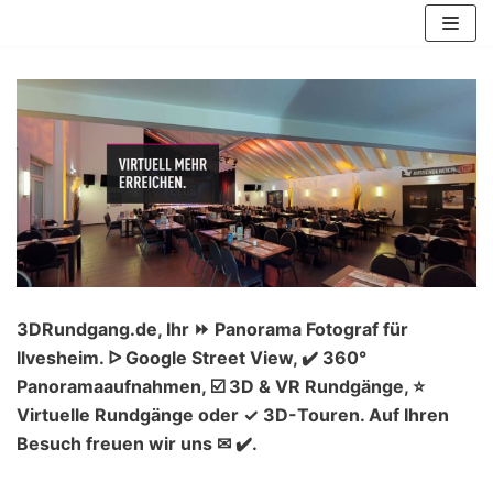
Zum
Inhalt
springen
3DRundgang.de, Ihr ⏩ Panorama Fotograf für
Ilvesheim. ᐅ Google Street View, ✔️ 360°
Panoramaaufnahmen, ☑️ 3D & VR Rundgänge, ⭐
Virtuelle Rundgänge oder ✓ 3D-Touren. Auf Ihren
Besuch freuen wir uns ✉ ✔️.