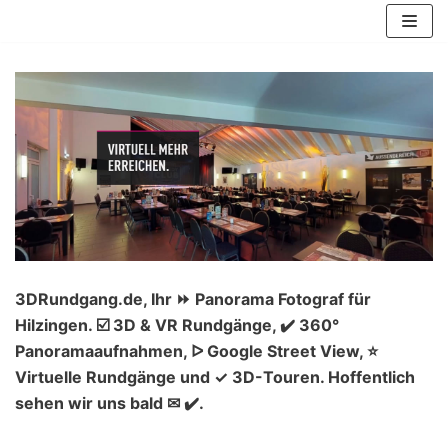
Zum
Inhalt
springen
3DRundgang.de, Ihr ⏩ Panorama Fotograf für
Hilzingen. ☑️ 3D & VR Rundgänge, ✔️ 360°
Panoramaaufnahmen, ᐅ Google Street View, ⭐
Virtuelle Rundgänge und ✓ 3D-Touren. Hoffentlich
sehen wir uns bald ✉ ✔️.