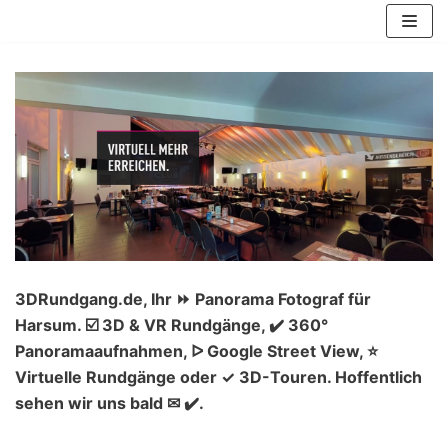
Zum
Inhalt
springen
3DRundgang.de, Ihr ⏩ Panorama Fotograf für
Harsum. ☑️ 3D & VR Rundgänge, ✔️ 360°
Panoramaaufnahmen, ᐅ Google Street View, ⭐
Virtuelle Rundgänge oder ✓ 3D-Touren. Hoffentlich
sehen wir uns bald ✉ ✔️.