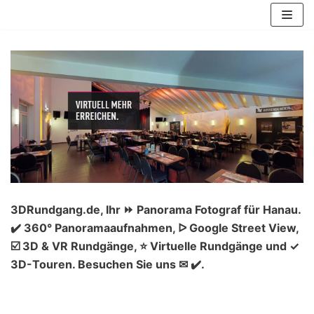
Zum
Inhalt
springen
3DRundgang.de, Ihr ⏩ Panorama Fotograf für Hanau.
✔️ 360° Panoramaaufnahmen, ᐅ Google Street View,
☑️ 3D & VR Rundgänge, ⭐ Virtuelle Rundgänge und ✓
3D-Touren. Besuchen Sie uns ✉ ✔️.