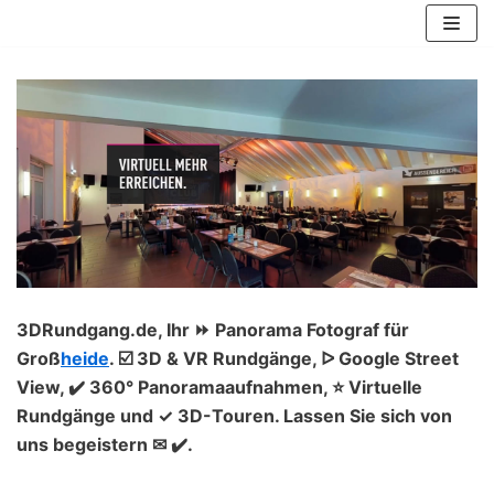
Zum
Inhalt
springen
3DRundgang.de, Ihr ⏩ Panorama Fotograf für
Groß
heide
. ☑️ 3D & VR Rundgänge, ᐅ Google Street
View, ✔️ 360° Panoramaaufnahmen, ⭐ Virtuelle
Rundgänge und ✓ 3D-Touren. Lassen Sie sich von
uns begeistern ✉ ✔️.