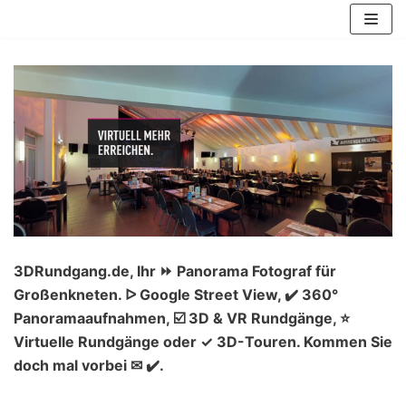
Zum
Inhalt
springen
3DRundgang.de, Ihr ⏩ Panorama Fotograf für
Großenkneten. ᐅ Google Street View, ✔️ 360°
Panoramaaufnahmen, ☑️ 3D & VR Rundgänge, ⭐
Virtuelle Rundgänge oder ✓ 3D-Touren. Kommen Sie
doch mal vorbei ✉ ✔️.