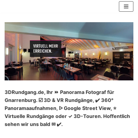
Zum
Inhalt
springen
3DRundgang.de, Ihr ⏩ Panorama Fotograf für
Gnarrenburg. ☑️ 3D & VR Rundgänge, ✔️ 360°
Panoramaaufnahmen, ᐅ Google Street View, ⭐
Virtuelle Rundgänge oder ✓ 3D-Touren. Hoffentlich
sehen wir uns bald ✉ ✔️.