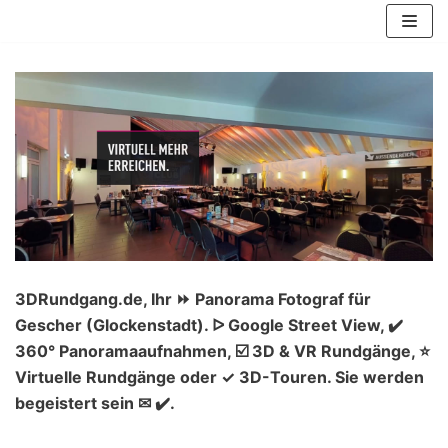
Zum
Inhalt
springen
3DRundgang.de, Ihr ⏩ Panorama Fotograf für
Gescher (Glockenstadt). ᐅ Google Street View, ✔️
360° Panoramaaufnahmen, ☑️ 3D & VR Rundgänge, ⭐
Virtuelle Rundgänge oder ✓ 3D-Touren. Sie werden
begeistert sein ✉ ✔️.