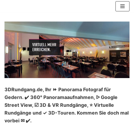
Zum
Inhalt
springen
3DRundgang.de, Ihr ⏩ Panorama Fotograf für
Gedern. ✔️ 360° Panoramaaufnahmen, ᐅ Google
Street View, ☑️ 3D & VR Rundgänge, ⭐ Virtuelle
Rundgänge und ✓ 3D-Touren. Kommen Sie doch mal
vorbei ✉ ✔️.