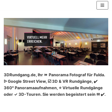
Zum
Inhalt
springen
3DRundgang.de, Ihr ⏩ Panorama Fotograf für Fulda.
ᐅ Google Street View, ☑️ 3D & VR Rundgänge, ✔️
360° Panoramaaufnahmen, ⭐ Virtuelle Rundgänge
oder ✓ 3D-Touren. Sie werden begeistert sein ✉ ✔️.