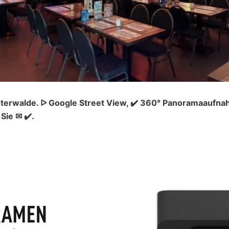
terwalde. ᐅ Google Street View, ✔️ 360° Panoramaaufnah
Sie ✉ ✔️.