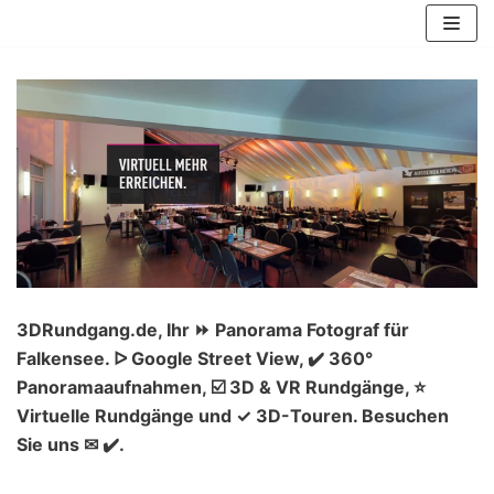
Zum
Inhalt
springen
3DRundgang.de, Ihr ⏩ Panorama Fotograf für
Falkensee. ᐅ Google Street View, ✔️ 360°
Panoramaaufnahmen, ☑️ 3D & VR Rundgänge, ⭐
Virtuelle Rundgänge und ✓ 3D-Touren. Besuchen
Sie uns ✉ ✔️.