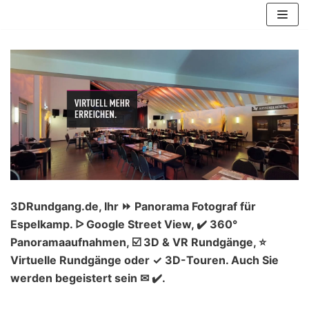
Zum
Inhalt
springen
3DRundgang.de, Ihr ⏩ Panorama Fotograf für
Espelkamp. ᐅ Google Street View, ✔️ 360°
Panoramaaufnahmen, ☑️ 3D & VR Rundgänge, ⭐
Virtuelle Rundgänge oder ✓ 3D-Touren. Auch Sie
werden begeistert sein ✉ ✔️.