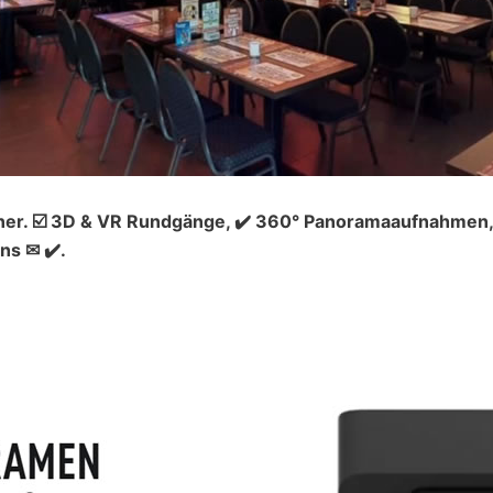
ner. ☑️ 3D & VR Rundgänge, ✔️ 360° Panoramaaufnahmen, 
ns ✉ ✔️.