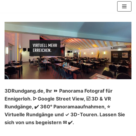
Zum
Inhalt
springen
3DRundgang.de, Ihr ⏩ Panorama Fotograf für
Ennigerloh. ᐅ Google Street View, ☑️ 3D & VR
Rundgänge, ✔️ 360° Panoramaaufnahmen, ⭐
Virtuelle Rundgänge und ✓ 3D-Touren. Lassen Sie
sich von uns begeistern ✉ ✔️.