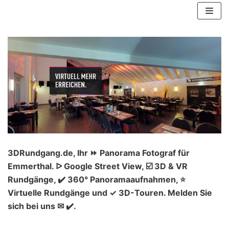
Zum
Inhalt
springen
3DRundgang.de, Ihr ⏩ Panorama Fotograf für
Emmerthal. ᐅ Google Street View, ☑️ 3D & VR
Rundgänge, ✔️ 360° Panoramaaufnahmen, ⭐
Virtuelle Rundgänge und ✓ 3D-Touren. Melden Sie
sich bei uns ✉ ✔️.