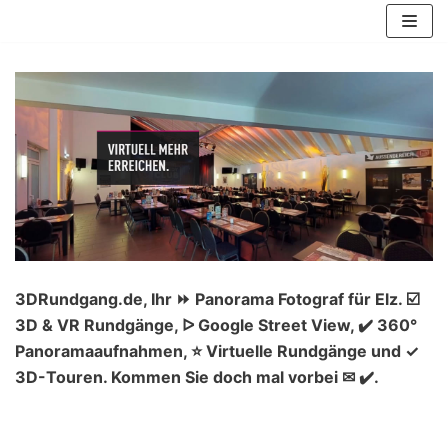
Zum
Inhalt
springen
3DRundgang.de, Ihr ⏩ Panorama Fotograf für Elz. ☑️
3D & VR Rundgänge, ᐅ Google Street View, ✔️ 360°
Panoramaaufnahmen, ⭐ Virtuelle Rundgänge und ✓
3D-Touren. Kommen Sie doch mal vorbei ✉ ✔️.