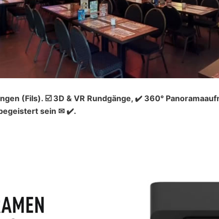
ngen (Fils). ☑️ 3D & VR Rundgänge, ✔️ 360° Panoramaaufn
geistert sein ✉ ✔️.