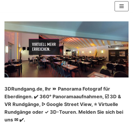
Zum
Inhalt
springen
3DRundgang.de, Ihr ⏩ Panorama Fotograf für
Eberdingen. ✔️ 360° Panoramaaufnahmen, ☑️ 3D &
VR Rundgänge, ᐅ Google Street View, ⭐ Virtuelle
Rundgänge oder ✓ 3D-Touren. Melden Sie sich bei
uns ✉ ✔️.