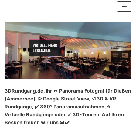
Zum
Inhalt
springen
3DRundgang.de, Ihr ⏩ Panorama Fotograf für Dießen
(Ammersee). ᐅ Google Street View, ☑️ 3D & VR
Rundgänge, ✔️ 360° Panoramaaufnahmen, ⭐
Virtuelle Rundgänge oder ✓ 3D-Touren. Auf Ihren
Besuch freuen wir uns ✉ ✔️.