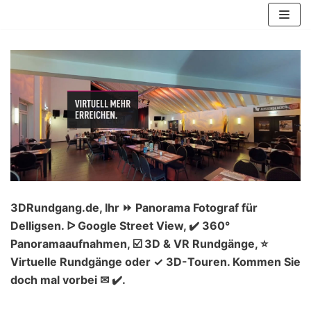
Zum
Inhalt
springen
3DRundgang.de, Ihr ⏩ Panorama Fotograf für
Delligsen. ᐅ Google Street View, ✔️ 360°
Panoramaaufnahmen, ☑️ 3D & VR Rundgänge, ⭐
Virtuelle Rundgänge oder ✓ 3D-Touren. Kommen Sie
doch mal vorbei ✉ ✔️.