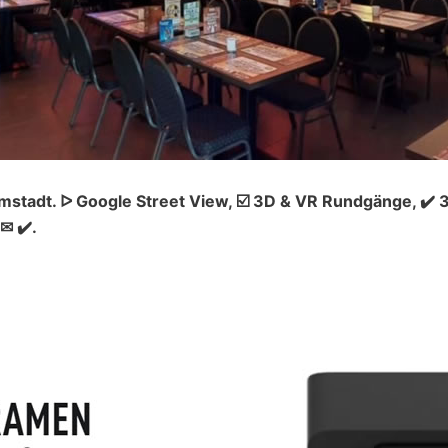
mstadt. ᐅ Google Street View, ☑️ 3D & VR Rundgänge, ✔
✉ ✔️.