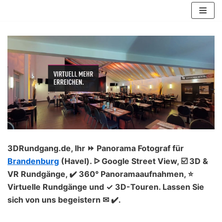
Zum
Inhalt
springen
3DRundgang.de, Ihr ⏩ Panorama Fotograf für
Brandenburg
(Havel). ᐅ Google Street View, ☑️ 3D &
VR Rundgänge, ✔️ 360° Panoramaaufnahmen, ⭐
Virtuelle Rundgänge und ✓ 3D-Touren. Lassen Sie
sich von uns begeistern ✉ ✔️.