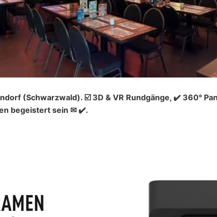
ndorf (Schwarzwald). ☑️ 3D & VR Rundgänge, ✔️ 360° Pa
n begeistert sein ✉ ✔️.