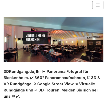
Zum
Inhalt
springen
3DRundgang.de, Ihr ⏩ Panorama Fotograf für
Blankenheim. ✔️ 360° Panoramaaufnahmen, ☑️ 3D &
VR Rundgänge, ᐅ Google Street View, ⭐ Virtuelle
Rundgänge und ✓ 3D-Touren. Melden Sie sich bei
uns ✉ ✔️.