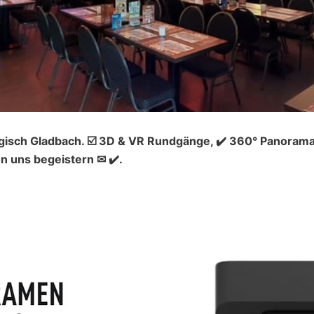
isch Gladbach. ☑️ 3D & VR Rundgänge, ✔️ 360° Panoramaa
n uns begeistern ✉ ✔️.