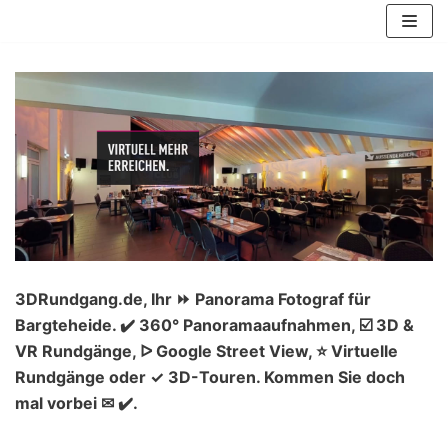
Zum
Inhalt
springen
3DRundgang.de, Ihr ⏩ Panorama Fotograf für
Bargteheide. ✔️ 360° Panoramaaufnahmen, ☑️ 3D &
VR Rundgänge, ᐅ Google Street View, ⭐ Virtuelle
Rundgänge oder ✓ 3D-Touren. Kommen Sie doch
mal vorbei ✉ ✔️.