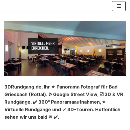
Zum
Inhalt
springen
3DRundgang.de, Ihr ⏩ Panorama Fotograf für Bad
Griesbach (Rottal). ᐅ Google Street View, ☑️ 3D & VR
Rundgänge, ✔️ 360° Panoramaaufnahmen, ⭐
Virtuelle Rundgänge und ✓ 3D-Touren. Hoffentlich
sehen wir uns bald ✉ ✔️.