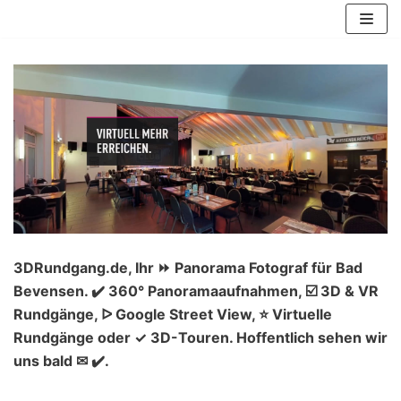
Zum
Inhalt
springen
3DRundgang.de, Ihr ⏩ Panorama Fotograf für Bad
Bevensen. ✔️ 360° Panoramaaufnahmen, ☑️ 3D & VR
Rundgänge, ᐅ Google Street View, ⭐ Virtuelle
Rundgänge oder ✓ 3D-Touren. Hoffentlich sehen wir
uns bald ✉ ✔️.