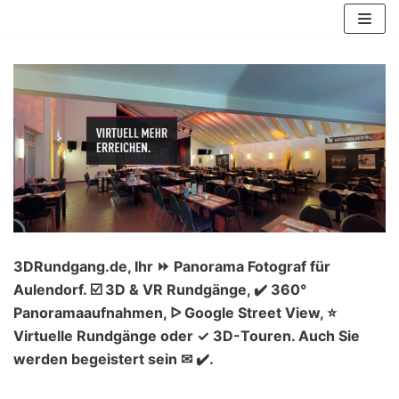
Zum
Inhalt
springen
3DRundgang.de, Ihr ⏩ Panorama Fotograf für
Aulendorf. ☑️ 3D & VR Rundgänge, ✔️ 360°
Panoramaaufnahmen, ᐅ Google Street View, ⭐
Virtuelle Rundgänge oder ✓ 3D-Touren. Auch Sie
werden begeistert sein ✉ ✔️.