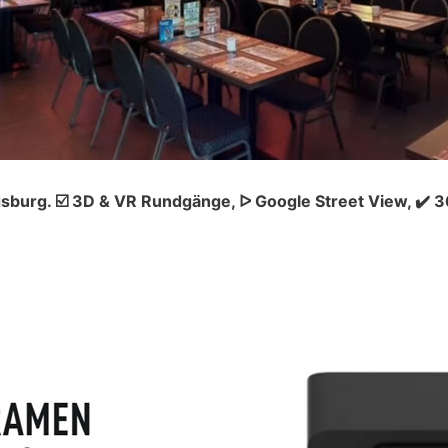
sburg. ☑️ 3D & VR Rundgänge, ᐅ Google Street View, ✔️