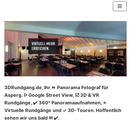
Zum
Inhalt
springen
3DRundgang.de, Ihr ⏩ Panorama Fotograf für
Asperg. ᐅ Google Street View, ☑️ 3D & VR
Rundgänge, ✔️ 360° Panoramaaufnahmen, ⭐
Virtuelle Rundgänge und ✓ 3D-Touren. Hoffentlich
sehen wir uns bald ✉ ✔️.